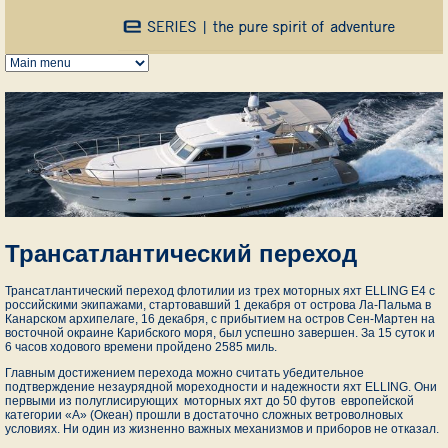
Перейти к основному содержанию
Трансатлантический переход
Трансатлантический переход флотилии из трех моторных яхт ELLING Е4 с
российскими экипажами, стартовавший 1 декабря от острова Ла-Пальма в
Канарском архипелаге, 16 декабря, с прибытием на остров Сен-Мартен на
восточной окраине Карибского моря, был успешно завершен. За 15 суток и
6 часов ходового времени пройдено 2585 миль.
Главным достижением перехода можно считать убедительное
подтверждение незаурядной мореходности и надежности яхт ELLING. Они
первыми из полуглисирующих моторных яхт до 50 футов европейской
категории «А» (Океан) прошли в достаточно сложных ветроволновых
условиях. Ни один из жизненно важных механизмов и приборов не отказал.