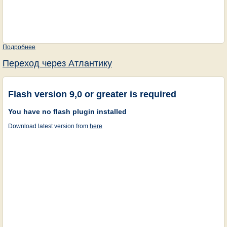
Подробнее
о Атлантика 2
Переход через Атлантику
Flash version 9,0 or greater is required
You have no flash plugin installed
Download latest version from
here