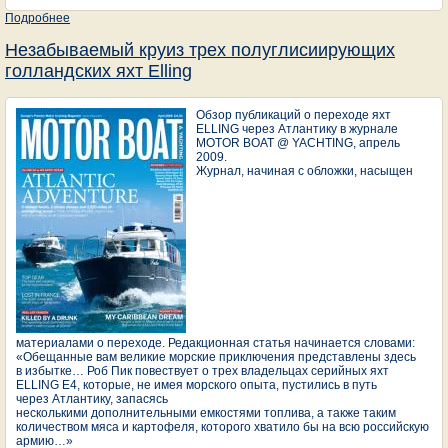
Подробнее
о Голландские моторные яхты Elling - "Властелины стихии"
Незабываемый круиз трех полуглисиирующих
голландских яхт Elling
Обзор публикаций о переходе яхт
ELLING через Атлантику в журнале
MOTOR BOAT @ YACHTING, апрель
2009.
Журнал, начиная с обложки, насыщен
материалами о переходе.
Редакционная статья начинается словами:
«Обещанные вам великие морские приключения представлены здесь
в избытке… Роб Пик повествует о трех владельцах серийных яхт
ELLING Е4, которые, не имея морского опыта, пустились в путь
через Атлантику, запасясь
несколькими дополнительными емкостями топлива, а также таким
количеством мяса и картофеля, которого хватило бы на всю российскую
армию…»