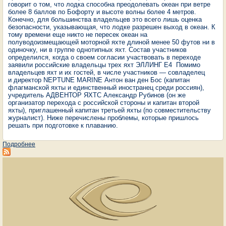
говорит о том, что лодка способна преодолевать океан при ветре
более 8 баллов по Бофорту и высоте волны более 4 метров.
Конечно, для большинства владельцев это всего лишь оценка
безопасности, указывающая, что лодке разрешен выход в океан. К
тому времени еще никто не пересек океан на
полуводоизмещающей моторной яхте длиной менее 50 футов ни в
одиночку, ни в группе однотипных яхт. Состав участников
определился, когда о своем согласии участвовать в переходе
заявили российские владельцы трех яхт ЭЛЛИНГ Е4 Помимо
владельцев яхт и их гостей, в числе участников — совладелец
и директор NEPTUNE MARINE Антон ван ден Бос (капитан
флагманской яхты и единственный иностранец среди россиян),
учредитель АДВЕНТОР ЯХТС Александр Рубинов (он же
организатор перехода с российской стороны и капитан второй
яхты), приглашенный капитан третьей яхты (по совместительству
журналист). Ниже перечислены проблемы, которые пришлось
решать при подготовке к плаванию.
Подробнее
о Подготовка к переходу (по материалам пресс-релиза)