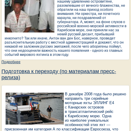
нашему удивлению островитяне,
разомлевшие от вечного блаженства, не
обратили на наш приход особого
внимания. Ни оркестра, ни почетного
караула, ни поздравлений от
губернатора. А, может, на фоне слухов о
российской военно-морской активности в
Карибском море, они приняли нас за
некий русский десант, прибывший
инкогнито? Так или иначе, Антон ван ден Бос, наверное, проведет
разъяснительную работу с местной администрацией и докажет, что он
никакой не заложник русских экипажей, после чего аборигены поймут,
что они недооценили важность нашего появления - одного из главных
событий мирового яхтинга в этом году.
Подробнее
о ХРОНИКА ПЕРЕХОДА, ИЛИ ПЕРЕХОД ELLINGов ЧЕРЕЗ
АТЛАНТИКУ
Подготовка к переходу (по материалам пресс-
релиза)
В декабре 2008 года было решено
направить три серийные
моторные яхты ЭЛЛИНГ Е4
с Канарских островов
в трансатлантический рейс
к Карибскому морю. Одна
из наиболее уникальных
особенностей этих яхт —
присвоенная им категория А по классификации Евросоюза, что