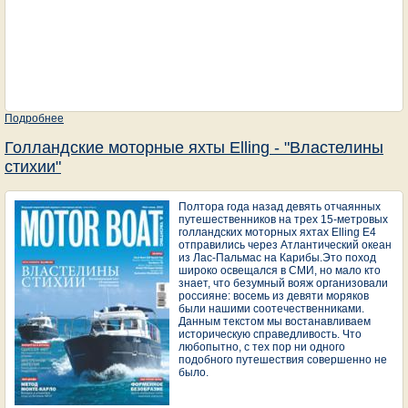
Подробнее
о Переход через Атлантику
Голландские моторные яхты Elling - "Властелины
стихии"
Полтора года назад девять отчаянных
путешественников на трех 15-метровых
голландских моторных яхтах Elling E4
отправились через Атлантический океан
из Лас-Пальмас на Карибы.Это поход
широко освещался в СМИ, но мало кто
знает, что безумный вояж организовали
россияне: восемь из девяти моряков
были нашими соотечественниками.
Данным текстом мы востанавливаем
историческую справедливость. Что
любопытно, с тех пор ни одного
подобного путешествия совершенно не
было.