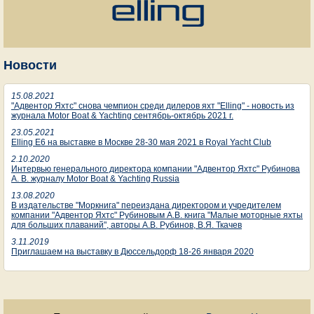
Новости
15.08.2021
"Адвентор Яхтс" снова чемпион среди дилеров яхт "Elling" - новость из
журнала Motor Boat & Yachting сентябрь-октябрь 2021 г.
23.05.2021
Elling E6 на выставке в Москве 28-30 мая 2021 в Royal Yacht Club
2.10.2020
Интервью генерального директора компании "Адвентор Яхтс" Рубинова
А. В. журналу Motor Boat & Yachting Russia
13.08.2020
В издательстве "Моркнига" переиздана директором и учредителем
компании "Адвентор Яхтс" Рубиновым А.В. книга "Малые моторные яхты
для больших плаваний", авторы А.В. Рубинов, В.Я. Ткачев
3.11.2019
Приглашаем на выставку в Дюссельдорф 18-26 января 2020