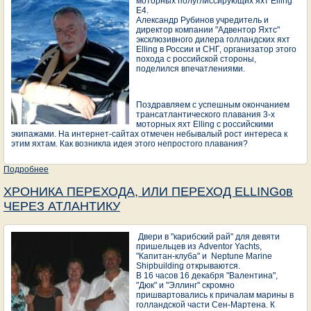
моторных полуглиссирующих яхт Elling
E4.
Александр Рубинов учредитель и
директор компании "Адвентор Яхтс"
эксклюзивного дилера голландских яхт
Elling в России и СНГ, организатор этого
похода с российской стороны,
поделился впечатлениями.
Поздравляем с успешным окончанием
трансатлантического плавания 3-х
моторных яхт Elling с российскими
экипажами. На интернет-сайтах отмечен небывалый рост интереса к
этим яхтам. Как возникла идея этого непростого плавания?
Подробнее
о Несколько слов о переходе.
ХРОНИКА ПЕРЕХОДА, ИЛИ ПЕРЕХОД ELLINGов
ЧЕРЕЗ АТЛАНТИКУ
Двери в "карибский рай" для девяти
пришельцев из Adventor Yachts,
"Капитан-клуба" и Neptune Marine
Shipbuilding открываются.
В 16 часов 16 декабря "Валентина",
"Дюк" и "Эллинг" скромно
пришвартовались к причалам марины в
голландской части Сен-Мартена. К