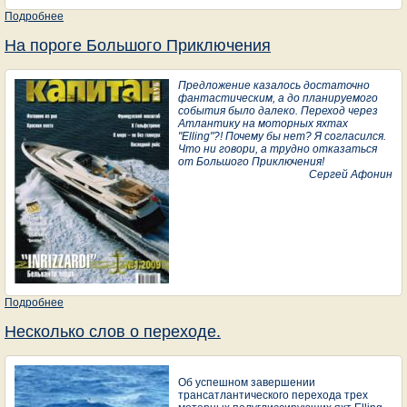
Подробнее
о Незабываемый круиз трех полуглисиирующих голландских яхт
Elling
На пороге Большого Приключения
Предложение казалось достаточно
фантастическим, а до планируемого
события было далеко. Переход через
Атлантику на моторных яхтах
"Elling"?! Почему бы нет? Я согласился.
Что ни говори, а трудно отказаться
от Большого Приключения!
Сергей Афонин
Подробнее
о На пороге Большого Приключения
Несколько слов о переходе.
Об успешном завершении
трансатлантического перехода трех