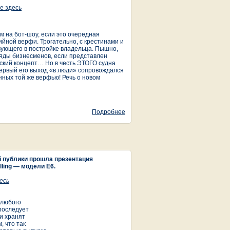
е здесь
м на бот-шоу, если это очередная
йной верфи. Трогательно, с крестинами и
вующего в постройке владельца. Пышно,
яды бизнесменов, если представлен
ский концепт… Но в честь ЭТОГО судна
ервый его выход «в люди» сопровождался
нных той же верфью! Речь о новом
Подробнее
о ELLING E6: ВЫХОД В СВЕТ
 публики прошла презентация
ling — модели E6.
есь
 любого
 последует
и хранят
, что так