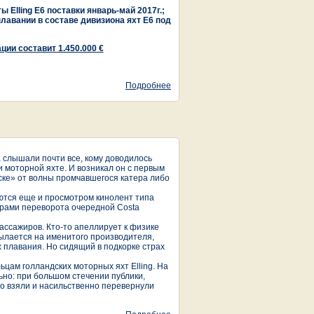
 Elling E6 поставки январь-май 2017г.;
плавании в составе дивизиона яхт Е6 под
ции составит 1.450.000 €
Подробнее
о Новый Elling E6 - press release
 слышали почти все, кому доводилось
и моторной яхте. И возникал он с первым
ске» от волны промчавшегося катера либо
аются еще и просмотром кинолент типа
рами переворота очередной Costa
ассажиров. Кто-то апеллирует к физике
ссылается на именитого производителя,
х плавания. Но сидящий в подкорке страх
ьцам голландских моторных яхт Elling. На
но: при большом стечении публики,
то взяли и насильственно перевернули