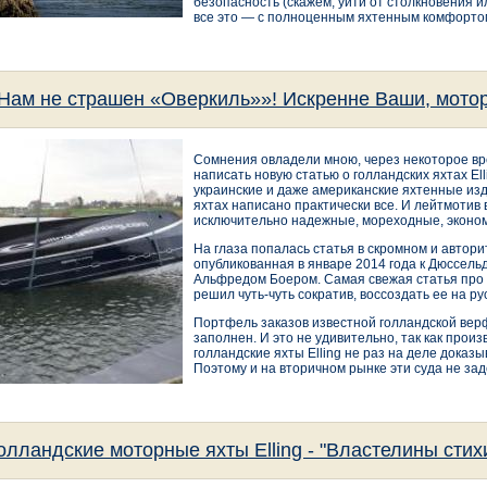
безопасность (скажем, уйти от столкновения и
все это — с полноценным яхтенным комфортом
Нам не страшен «Оверкиль»»! Искренне Ваши, мотор
Сомнения овладели мною, через некоторое в
написать новую статью о голландских яхтах El
украинские и даже американские яхтенные изд
яхтах написано практически все. И лейтмотив 
исключительно надежные, мореходные, эконо
На глаза попалась статья в скромном и автор
опубликованная в январе 2014 года к Дюссель
Альфредом Боером. Самая свежая статья про ях
решил чуть-чуть сократив, воссоздать ее на ру
Портфель заказов известной голландской верф
заполнен. И это не удивительно, так как пр
голландские яхты Elling не раз на деле доказ
Поэтому и на вторичном рынке эти суда не за
олландские моторные яхты Elling - "Властелины стих