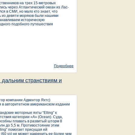
ственников на трех 15-метровых
лись через Атлантический океан из Лас-
я в СМИ, но мало кто знает, что
ь из девяти моряков были нашими
танавливаем историческую
 одного подобного путешествия
Подробнее
о Голландские моторные яхты
Elling - "Властелины стихии"
в дальним странствиям и
ктор компании Адвентор Яхтс)
я в авторитетном американском издании
ндские моторные яхты “Elling” к
тствия категории «А» (Ocean). Суда,
особны плавать в развитый шторм 8
олн до 5,5 м. Противостояние этим
lling” помогает присущая ей
(60 уз) не может накренить ее более чем