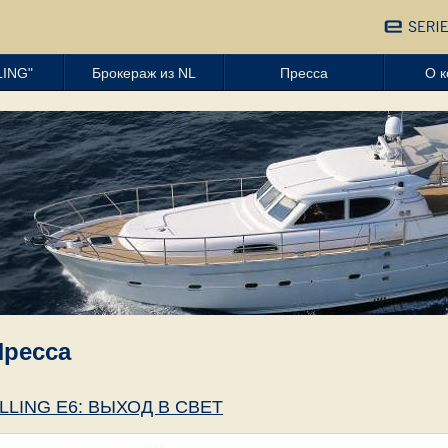
LING"
Брокераж из NL
Пресса
О 
Пресса
LLING E6: ВЫХОД В СВЕТ