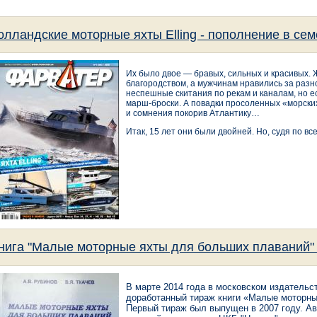
олландские моторные яхты Elling - пополнение в се
Их было двое — бравых, сильных и красивых.
благородством, а мужчинам нравились за разн
неспешные скитания по рекам и каналам, но е
марш-броски. А повадки просоленных «морских 
и сомнения покорив Атлантику…
Итак, 15 лет они были двойней. Но, судя по вс
нига "Малые моторные яхты для больших плаваний" 
В марте 2014 года в московском издательс
доработанный тираж книги «Малые моторны
Первый тираж был выпущен в 2007 году. Ав