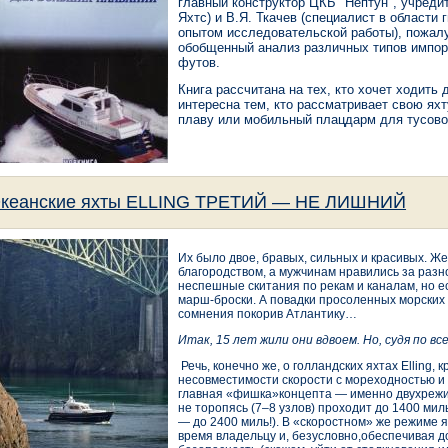
главный конструктор ЦКБ "Нептун", учреди
Яхтс) и В.Я. Ткачев (специалист в области
опытом исследовательской работы), пожалу
обобщенный анализ различных типов импор
футов.
Книга рассчитана на тех, кто хочет ходить 
интересна тем, кто рассматривает свою ях
плаву или мобильный плацдарм для тусово
кеанские яхты ELLING ТРЕТИЙ — НЕ ЛИШНИЙ
Их было двое, бравых, сильных и красивых. 
благородством, а мужчинам нравились за разн
неспешные скитания по рекам и каналам, но е
марш-броски. А повадки просоленных морских в
сомнения покорив Атлантику…
Итак, 15 лет
жили они вдвоем
. Но, судя по вс
Речь, конечно же, о голландских яхтах Elling,
несовместимости скорости с мореходностью и
главная «фишка»концепта — именно двухрежи
не торопясь (7–8 узлов) проходит до 1400 ми
— до 2400 миль!). В «скоростном» же режиме я
время владельцу и, безусловно,обеспечивая 