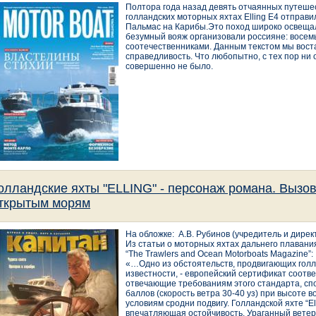
Полтора года назад девять отчаянных путеше
голландских моторных яхтах Elling E4 отправи
Пальмас на Карибы.Это поход широко освещалс
безумный вояж организовали россияне: восем
соотечественниками. Данным текстом мы вос
справедливость. Что любопытно, с тех пор ни
совершенно не было.
олландские яхты "ELLING" - персонаж романа. Вызо
ткрытым морям
На обложке: А.В. Рубинов (учредитель и дире
Из статьи о моторных яхтах дальнего плавани
“The Trawlers and Ocean Motorboats Magazine”:
«…Одно из обстоятельств, продвигающих голла
известности, - европейский сертификат соотве
отвечающие требованиям этого стандарта, сп
баллов (скорость ветра 30-40 уз) при высоте в
условиям сродни подвигу. Голландской яхте “E
впечатляющая остойчивость. Ураганный ветер 