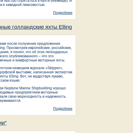
ли быстро спрятаться в бухте-убежище). И
 и завидной люксовостью.
Подробнее
о Океанские яхты ELLING ТРЕТИЙ
— НЕ ЛИШНИЙ
ные голландские яхты Elling
ремя после получения предложения
ling. Просмотрев европейские, российские,
ания, я понял, что об этих легендарных
всего опубликованного – что это
мичные и комфортные моторные яхты.
итетном немецком журнале «Skipper»,
дорфской выставке, написанная экспертом
ты Elling. Вот, не мудрствуя лукаво,
сском языке:
и Neptune Marine Shipbuilding хорошо
оизводимые предприятием моторные
ывали свою мореходность и надежность.
держиваются.
Подробнее
о «Нам не страшен «Оверкиль»»!
Искренне Ваши, моторные
голландские яхты Elling
ии"