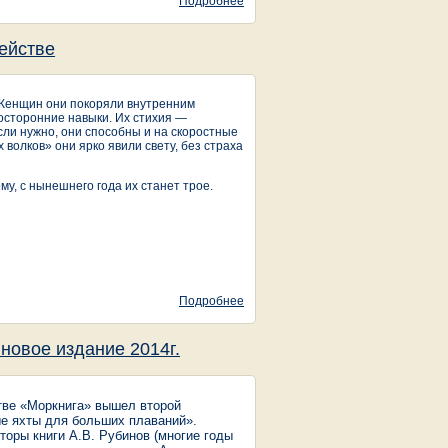
Подробнее
о Непотопляемые голландские
яхты ELLING
мействе
 Женщин они покоряли внутренним
осторонние навыки. Их стихия —
сли нужно, они способны и на скоростные
волков» они ярко явили свету, без страха
ему, с нынешнего года их станет трое.
Подробнее
о Голландские моторные яхты
Elling - пополнение в семействе
новое издание 2014г.
тве «Моркнига» вышел второй
е яхты для больших плаваний».
торы книги А.В. Рубинов (многие годы