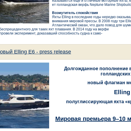
называются еще и отличные моторные яхты, к
ет голландская верфь Neptune Marine Shipbuild
Возмутитель спокойствия
Яхты Elling в последние годы нередко оказыва
внимания мировой прессы. В 2008 году три Ell
Атлантический океан, что дало повод для шум
беспрецедентного для таких яхт плавания. В 2014 году на верфи
провели эксперимент, доказавший способность судна к само-
овый Elling E6 - press release
Долгожданное пополнение 
голландских 
новый флагман м
Elling
полуглиссирующая яхта «
Мировая премьера 9–10 м