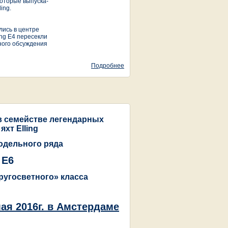
оторые выпуска-
ing.
лись в центре
ing E4 пересекли
ного обсуждения
Подробнее
о Новый Elling Е6 - нетипичный
голландец
в семействе легендарных
яхт Elling
одельного ряда
 E6
кругосветного» класса
ая 2016г. в Амстердаме