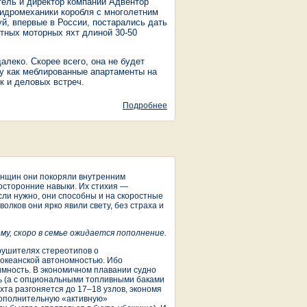
тель и директор компании Адвентор
 гидромеханики коробля с многолетним
й, впервые в России, постарались дать
тных моторных яхт длиной 30-50
далеко. Скорее всего, она не будет
ту как меблированные апартаменты на
к и деловых встреч.
Подробнее
о Книга "Малые моторные яхты
для больших плаваний" новое
издание 2014г.
Женщин они покоряли внутренним
осторонние навыки. Их стихия —
сли нужно, они способны и на скоростные
олков они ярко явили свету, без страха и
ему,
скоро
в семье ожидается пополнение
.
 крушителях стереотипов о
 океанской автономностью. Ибо
мность. В экономичном плавании судно
ль (а с опциональными топливными баками
хта разгоняется до 17–18 узлов, экономя
дополнительную «активную»