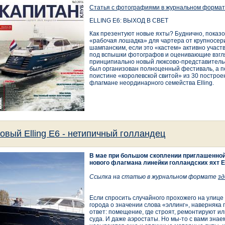
Статья с фотографиями в журнальном формат
ELLING E6: ВЫХОД В СВЕТ
Как презентуют новые яхты? Буднично, показо
«рабочая лошадка» для чартера от крупносери
шампанским, если это «кастем» активно участ
под вспышки фотографов и оценивающие взгл
принципиально новый люксово-представитель
был организован полноценный фестиваль, а п
поистине «королевской свитой» из 30 построе
флагмане неординарного семейства Elling.
овый Elling Е6 - нетипичный голландец
В мае при большом скоплении приглашенной
нового флагмана линейки голландских яхт El
Ссылка на статью в журнальном формате
зд
Если спросить случайного прохожего на улице
города о значении слова «эллинг», наверняка
ответ: помещение, где строят, ремонтируют ил
суда. И даже аэростаты. Но мы-то с вами знаем