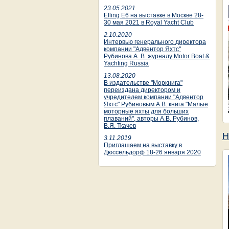
23.05.2021
Elling E6 на выставке в Москве 28-
30 мая 2021 в Royal Yacht Club
2.10.2020
Интервью генерального директора
компании "Адвентор Яхтс"
Рубинова А. В. журналу Motor Boat &
Yachting Russia
13.08.2020
В издательстве "Моркнига"
переиздана директором и
учредителем компании "Адвентор
Яхтс" Рубиновым А.В. книга "Малые
моторные яхты для больших
плаваний", авторы А.В. Рубинов,
В.Я. Ткачев
Н
3.11.2019
Приглашаем на выставку в
Дюссельдорф 18-26 января 2020