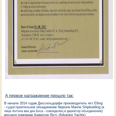
А первое награждение прошло так:
В начале 2014 года
в Дюссельдорфе производитель яхт Elling
-
судостроительное объединение Neptune Marine Shipbuilding
(в
)
лице Антона ван ден Боса - совладелец и директор объединения
вручило компании Адвентор Яхтс (Adventor Yachts)