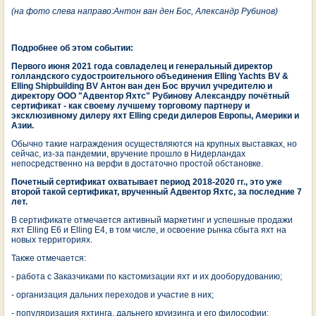
(на фото слева направо:Антон ван ден Бос, Александр Рубинов)
Подробнее об этом событии:
Первого июня 2021 года совладелец и генеральный директор
голландского судостроительного объединения Elling Yachts BV &
Elling Shipbuilding BV Антон ван ден Бос вручил учредителю и
директору ООО "Адвентор Яхтс" Рубинову Александру почётный
сертификат - как своему лучшему торговому партнеру и
эксклюзивному дилеру яхт Elling среди дилеров Европы, Америки и
Азии.
Обычно такие награждения осуществляются на крупных выставках, но
сейчас, из-за пандемии, вручение прошло в Нидерландах
непосредственно на верфи в достаточно простой обстановке.
Почетный сертификат охватывает период 2018-2020 гг., это уже
второй такой сертификат, врученный Адвентор Яхтс, за последние 7
лет.
В сертификате отмечается активный маркетинг и успешные продажи
яхт Elling E6 и Elling Е4, в том числе, и освоение рынка сбыта яхт на
новых территориях.
Также отмечается:
- работа с Заказчиками по кастомизации яхт и их дооборудованию;
- организация дальних переходов и участие в них;
- популяризация яхтинга, дальнего круизинга и его философии;